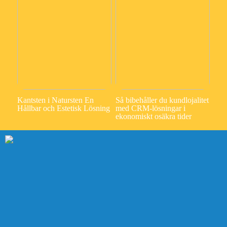
Kantsten i Natursten En
Så bibehåller du kundlojalitet
Hållbar och Estetisk Lösning
med CRM-lösningar i
ekonomiskt osäkra tider