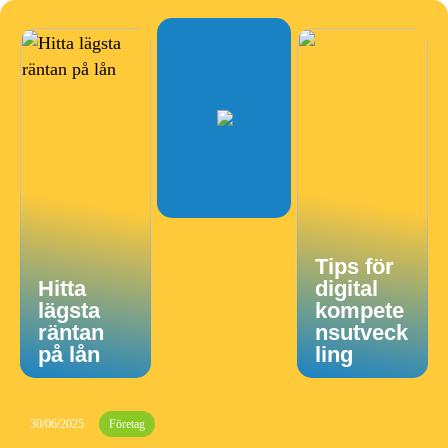
Tips för
Hitta
digital
lägsta
kompete
räntan
nsutveck
på lån
ling
30/06/2025
Företag