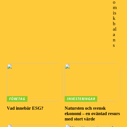
o
m
is
k
b
al
a
n
s
FÖRETAG
INVESTERINGAR
Vad innebär ESG?
Natursten och svensk
ekonomi – en oväntad resurs
med stort värde