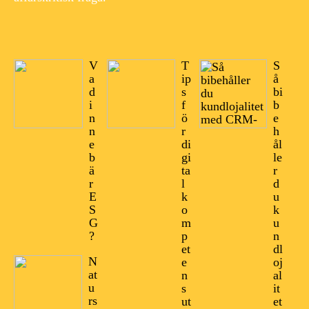
V
T
S
a
ip
å
d
s
bi
i
f
b
n
ö
e
n
r
h
e
di
ål
b
gi
le
ä
ta
r
r
l
d
E
k
u
S
o
k
G
m
u
?
p
n
et
dl
N
e
oj
at
n
al
u
s
it
rs
ut
et