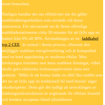
inom branschen.
Slutligen handlar det om effektivitet när det gäller
snabbladdningstekniken som används vid dessa
stationerna. För närvarande tar de flesta offentliga
snabbladestationerna cirka 30 minuter för att fylla upp en
batteri från 0% till 80%. Användningen av en ‘
laddkabel
typ 2 CEE
‘ är central i denna process, eftersom den
möjliggör snabbare energiöverföring och är kompatibel
med en bred uppsättning av moderna elbilar. Men
forskningen fortsätter mot ännu snabbare lösningar, vilket
skulle göra elektriska fordonsupplevelsen ännu mer
praktisk. ‘Målet är att kunna ladda en elbil lika snabbt som
det tar att fylla upp en traditionell bil med bensin’ säger
teknikexperter. Detta gör det tydligt att utvecklingen av
laddningsinfrastrukturen är avgörande för elbilars framtid
och bredare acceptans bland allmänheten.