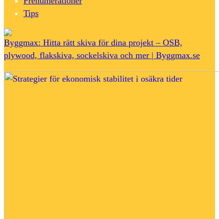
Prenumerationer
Tips
Byggmax: Hitta rätt skiva för dina projekt – OSB,
plywood, flakskiva, sockelskiva och mer | Byggmax.se