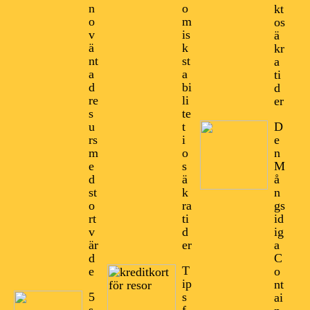
n
o
kt
o
m
os
v
is
ä
ä
k
kr
nt
st
a
a
a
ti
d
bi
d
re
li
er
s
te
u
t
D
rs
i
e
m
o
n
e
s
M
d
ä
å
st
k
n
o
ra
gs
rt
ti
id
v
d
ig
är
er
a
d
C
T
e
o
ip
nt
5
s
ai