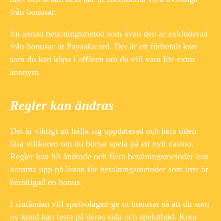
från bonusar.
En annan betalningsmetod som även den är exkluderad
från bonusar är Paysafecard. Det är ett förbetalt kort
som du kan köpa i affären om du vill vara lite extra
anonym.
Regler kan ändras
Det är viktigt att hålla sig uppdaterad och hela tiden
läsa villkoren om du börjar spela på ett nytt casino.
Regler kan bli ändrade och flera betalningsmetoder kan
komma upp på listan för betalningsmetoder som inte är
berättigad en bonus.
I slutändan vill spelbolagen ge ut bonusar så att du som
ny kund kan testa på deras sida och spelutbud. Kom