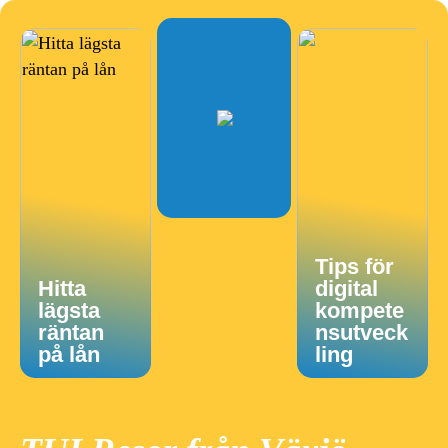
Tips för
Hitta
digital
lägsta
kompete
räntan
nsutveck
på lån
ling