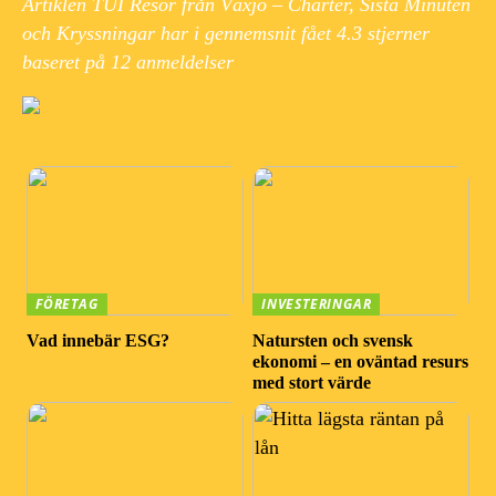
Artiklen TUI Resor från Växjö – Charter, Sista Minuten
och Kryssningar har i gennemsnit fået
4.3
stjerner
baseret på
12
anmeldelser
FÖRETAG
INVESTERINGAR
Vad innebär ESG?
Natursten och svensk
ekonomi – en oväntad resurs
med stort värde