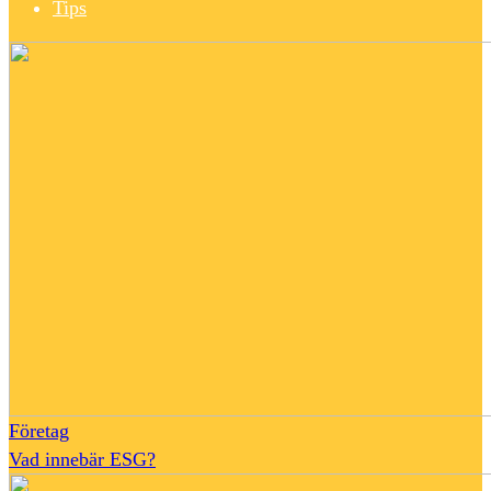
Tips
Företag
Vad innebär ESG?