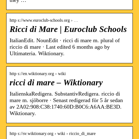
they …
http s://www.euroclub-schools.org › …
Ricci di Mare | Euroclub Schools
ItalianEdit. NounEdit · ricci di mare m. plural of
riccio di mare · Last edited 6 months ago by
Ultimateria. Wiktionary.
http s://en.wiktionary.org › wiki
ricci di mare – Wiktionary
ItalienskaRedigera. SubstantivRedigera. riccio di
mare m. sjöborre · Senast redigerad för 5 år sedan
av 2A02:908:C38:1740:60D:B0C6:A6AA:BE3D.
Wiktionary.
http s://sv.wiktionary.org › wiki › riccio_di_mare