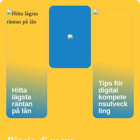
Tips för
Hitta
digital
lägsta
kompete
räntan
nsutveck
på lån
ling