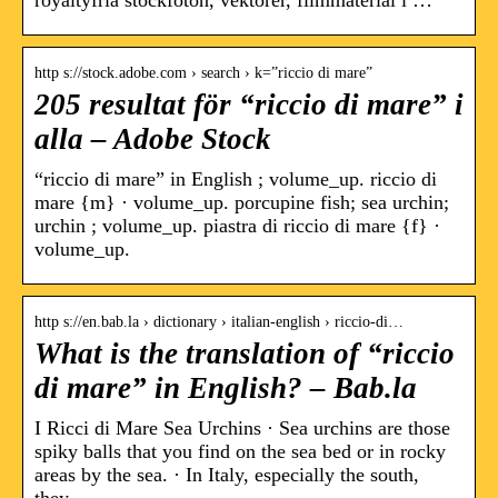
royaltyfria stockfoton, vektorer, filmmaterial i …
http s://stock.adobe.com › search › k=”riccio di mare”
205 resultat för “riccio di mare” i
alla – Adobe Stock
“riccio di mare” in English ; volume_up. riccio di
mare {m} · volume_up. porcupine fish; sea urchin;
urchin ; volume_up. piastra di riccio di mare {f} ·
volume_up.
http s://en.bab.la › dictionary › italian-english › riccio-di…
What is the translation of “riccio
di mare” in English? – Bab.la
I Ricci di Mare Sea Urchins · Sea urchins are those
spiky balls that you find on the sea bed or in rocky
areas by the sea. · In Italy, especially the south,