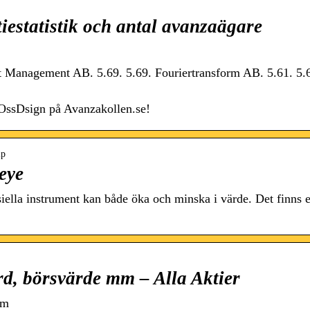
ktiestatistik och antal avanzaägare
t Management AB. 5.69. 5.69. Fouriertransform AB. 5.61. 5.
 OssDsign på Avanzakollen.se!
ip
eye
siella instrument kan både öka och minska i värde. Det finns 
ord, börsvärde mm – Alla Aktier
mm