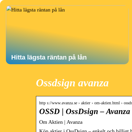
Hitta lägsta räntan på lån
Ossdsign avanza
http s://www.avanza.se › aktier › om-aktien.html › oss
OSSD | OssDsign – Avanza
Om Aktien | Avanza
Köp aktier i OssDsign – enkelt och billigt 