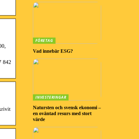
FÖRETAG
00,
Vad innebär ESG?
7 842
INVESTERINGAR
Natursten och svensk ekonomi –
rivit
en oväntad resurs med stort
värde