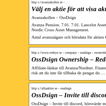
http s://avanzakollen.se › …
Välj en aktie för att visa a
Avanzakollen – OssDsign
Avanza Pension. 7.01. 7.01. Lancelot Asse
Nordic Cross Asset Management.
Antal avanzaägare och börsdata för aktien
http s://www.redeye.se › company › ossdsign › ownersh
OssDsign Ownership – Red
Affiliate-länkar till Avanza/Nordnet. Finan
risk att du inte får tillbaka de pengar du …
http s://allaaktier.se › ossdsign
OssDsign – Invite till disc
OssDsign – Invite till discord, börsvärde 