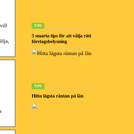
vill
TIPS
5 smarta tips för att välja rätt
ölja,
företagsbelysning
TIPS
Hitta lägsta räntan på lån
a