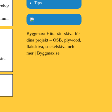
Tips
velop
t mm.
Byggmax: Hitta rätt skiva för
dina projekt – OSB, plywood,
flakskiva, sockelskiva och
mer | Byggmax.se
sina