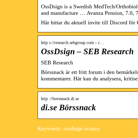
OssDsign is a Swedish MedTech/Orthobiolo
and manufacture … Avanza Pension, 7.0, 7
Här hittar du aktuell invite till Discord 
http s://research.sebgroup.com › c…
OssDsign – SEB Research
SEB Research
Börssnack är ett fritt forum i den bemärkel
kommentarer. Här kan du analysera, kritis
http ://borssnack.di.se
di.se Börssnack
Keywords: ossdsign avanza