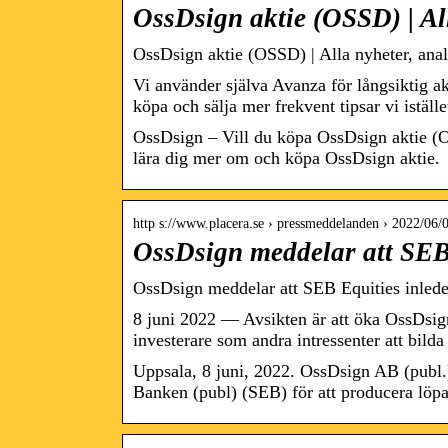
OssDsign aktie (OSSD) | Al
OssDsign aktie (OSSD) | Alla nyheter, ana
Vi använder själva Avanza för långsiktig a
köpa och sälja mer frekvent tipsar vi istäl
OssDsign – Vill du köpa OssDsign aktie (OSS
lära dig mer om och köpa OssDsign aktie.
http s://www.placera.se › pressmeddelanden › 2022/06/
OssDsign meddelar att SEB
OssDsign meddelar att SEB Equities inlede
8 juni 2022 — Avsikten är att öka OssDsig
investerare som andra intressenter att bilda
Uppsala, 8 juni, 2022. OssDsign AB (publ.
Banken (publ) (SEB) för att producera löp