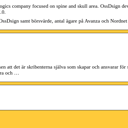
gics company focused on spine and skull area. OssDsign de
.0.
för OssDsign samt börsvärde, antal ägare på Avanza och Nordne
sen att det är skribenterna själva som skapar och ansvarar för 
era och …