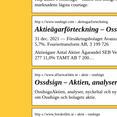
marknadens lägsta courtage.
http s://www.ossdsign.com › aktieagarforteckning
Aktieägarförteckning – Os
31 dec. 2021 — Försäkringsbolaget Avanza
5,7%. Fouriertransform AB, 3 199 726
Aktieägare Antal Aktier Ägarandel SEB V
277 11,0% TAMT AB 7 200…
http s://www.affarsvarlden.se › aktie › ossdsign
Ossdsign – Aktien, analyser
OssdsignAktien, analyser, nyckeltal och nyh
om Ossdsign och bolagets aktie.
http s://www.borskollen.se › aktie › ossdsign