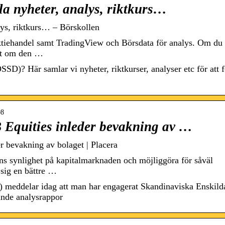
la nyheter, analys, riktkurs…
lys, riktkurs… – Börskollen
ktiehandel samt TradingView och Börsdata för analys. Om du 
let om den …
D)? Här samlar vi nyheter, riktkurser, analyser etc för att f
08
 Equities inleder bevakning av …
r bevakning av bolaget | Placera
ns synlighet på kapitalmarknaden och möjliggöra för såväl
 sig en bättre …
) meddelar idag att man har engagerat Skandinaviska Enskild
ande analysrappor