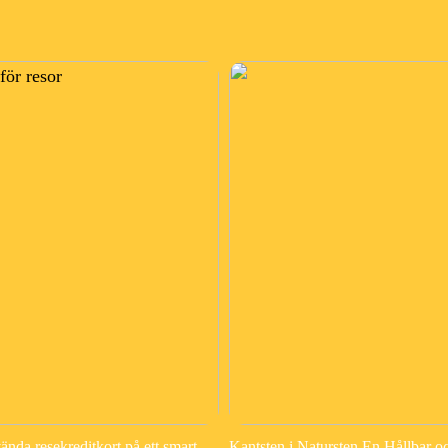
vända resekreditkort på ett smart
Kantsten i Natursten En Hållbar oc