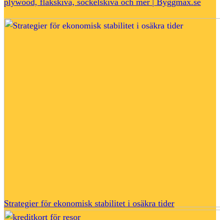
plywood, flakskiva, sockelskiva och mer | Byggmax.se
Strategier för ekonomisk stabilitet i osäkra tider