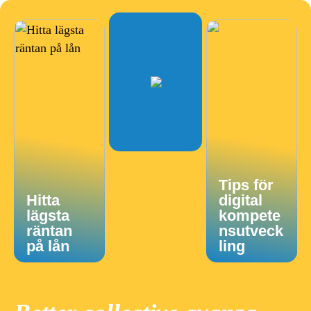
Tips för
Hitta
digital
lägsta
kompete
räntan
nsutveck
på lån
ling