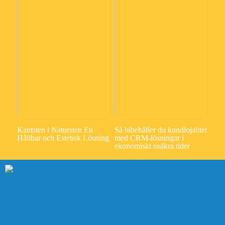
Kantsten i Natursten En
Så bibehåller du kundlojalitet
Hållbar och Estetisk Lösning
med CRM-lösningar i
ekonomiskt osäkra tider