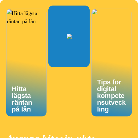
Tips för
Hitta
digital
lägsta
kompete
räntan
nsutveck
på lån
ling